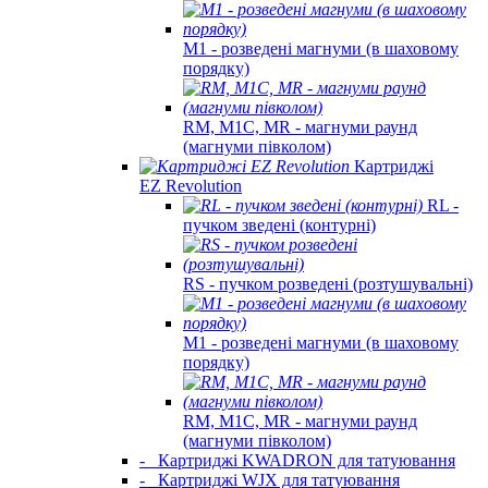
M1 - розведені магнуми (в шаховому
порядку)
RM, M1C, MR - магнуми раунд
(магнуми півколом)
Картриджі
EZ Revolution
RL -
пучком зведені (контурні)
RS - пучком розведені (розтушувальні)
M1 - розведені магнуми (в шаховому
порядку)
RM, M1C, MR - магнуми раунд
(магнуми півколом)
-
Картриджі KWADRON для татуювання
-
Картриджі WJX для татуювання