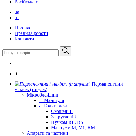
Російська
ru
ua
ru
Про нас
Правила роботи
Контакти
0
Перманентний
макіяж (татуаж)
Мікроблейдинг
-
Маніпули
-
Голки, леза
Скошені F
Закруглені U
Пучком RL, RS
Магнуми M, M1, RM
Апарати та частини