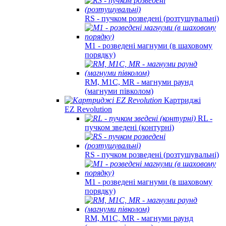
RS - пучком розведені (розтушувальні)
M1 - розведені магнуми (в шаховому
порядку)
RM, M1C, MR - магнуми раунд
(магнуми півколом)
Картриджі
EZ Revolution
RL -
пучком зведені (контурні)
RS - пучком розведені (розтушувальні)
M1 - розведені магнуми (в шаховому
порядку)
RM, M1C, MR - магнуми раунд