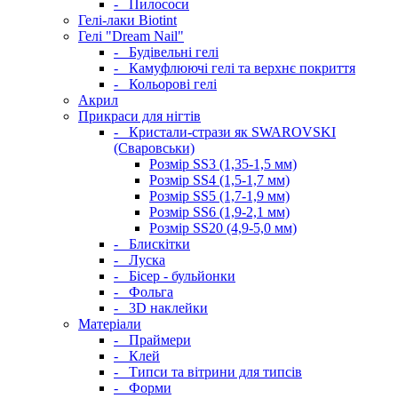
-
Пилососи
Гелі-лаки Biotint
Гелі "Dream Nail"
-
Будівельні гелі
-
Камуфлюючі гелі та верхнє покриття
-
Кольорові гелі
Акрил
Прикраси для нігтів
-
Кристали-стрази як SWAROVSKI
(Сваровськи)
Розмір SS3 (1,35-1,5 мм)
Розмір SS4 (1,5-1,7 мм)
Розмір SS5 (1,7-1,9 мм)
Розмір SS6 (1,9-2,1 мм)
Розмір SS20 (4,9-5,0 мм)
-
Блискітки
-
Луска
-
Бісер - бульйонки
-
Фольга
-
3D наклейки
Матеріали
-
Праймери
-
Клей
-
Типси та вітрини для типсів
-
Форми