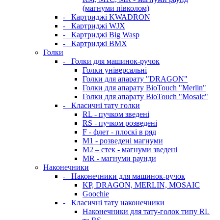
(магнуми півколом)
-
Картриджі KWADRON
-
Картриджі WJX
-
Картриджі Big Wasp
-
Картриджі BMX
Голки
-
Голки для машинок-ручок
Голки універсальні
Голки для апарату "DRAGON"
Голки для апарату BioTouch "Merlin"
Голки для апарату BioTouch "Mosaic"
-
Класичні тату голки
RL - пучком зведені
RS - пучком розведені
F - флет - плоскі в ряд
M1 - розведені магнуми
M2 – стек - магнуми зведені
MR - магнуми раунди
Наконечники
-
Наконечники для машинок-ручок
KP, DRAGON, MERLIN, MOSAIC
Goochie
-
Класичні тату наконечники
Наконечники для тату-голок типу RL