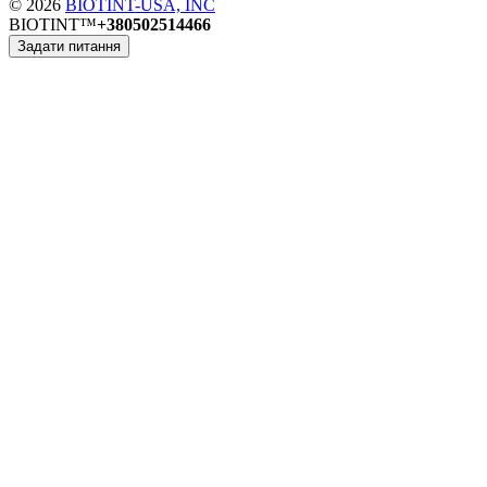
© 2026
BIOTINT-USA, INC
BIOTINT™
+380502514466
Задати питання