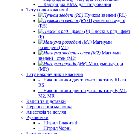
-
Картриджі BMX для татуювання
Тату голки класичні
Пучком зведені (RL)
Пучком розведені
(RS)
Плоскі в ряд - флет
(F)
Магнуми
розведені (M1)
Магнуми
зведені - стек (M2)
Магнуми раунди
(MR)
Тату наконечники класичні
-
Наконечники для тату-голок типу RL та
RS
-
Наконечники для тату-голок типу F, M1,
M2, MR
Капси та підставки
Перенесення малюнка
Анестезія та догляд
Рукавички
-
Нітрил Блакитні
-
Нітрил Чорні
Тату аксесуари