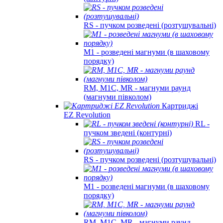
RS - пучком розведені (розтушувальні)
M1 - розведені магнуми (в шаховому
порядку)
RM, M1C, MR - магнуми раунд
(магнуми півколом)
Картриджі
EZ Revolution
RL -
пучком зведені (контурні)
RS - пучком розведені (розтушувальні)
M1 - розведені магнуми (в шаховому
порядку)
RM, M1C, MR - магнуми раунд