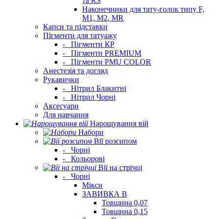
та RS
Наконечники для тату-голок типу F,
M1, M2, MR
Капси та підставки
Пігменти для татуажу
-
Пігменти КР
-
Пігменти PREMIUM
-
Пігменти PMU COLOR
Анестезія та догляд
Рукавички
-
Нітрил Блакитні
-
Нітрил Чорні
Аксесуари
Для навчання
Нарощування вій
Набори
Вії розсипом
-
Чорні
-
Кольорові
Вії на стрічці
-
Чорні
Мікси
ЗАВИВКА В
Товщина 0,07
Товщина 0,15