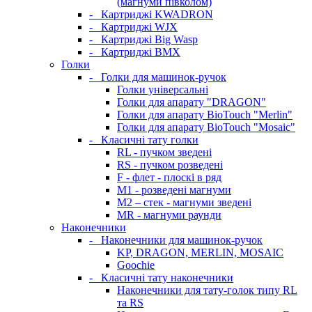
(магнуми півколом)
-
Картриджі KWADRON
-
Картриджі WJX
-
Картриджі Big Wasp
-
Картриджі BMX
Голки
-
Голки для машинок-ручок
Голки універсальні
Голки для апарату "DRAGON"
Голки для апарату BioTouch "Merlin"
Голки для апарату BioTouch "Mosaic"
-
Класичні тату голки
RL - пучком зведені
RS - пучком розведені
F - флет - плоскі в ряд
M1 - розведені магнуми
M2 – стек - магнуми зведені
MR - магнуми раунди
Наконечники
-
Наконечники для машинок-ручок
KP, DRAGON, MERLIN, MOSAIC
Goochie
-
Класичні тату наконечники
Наконечники для тату-голок типу RL
та RS