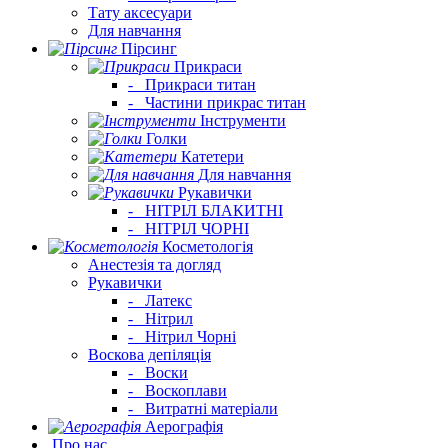
Тату аксесуари
Для навчання
Пірсинг
Прикраси
-
Прикраси титан
-
Частини прикрас титан
Інструменти
Голки
Катетери
Для навчання
Рукавички
-
НІТРІЛ БЛАКИТНІ
-
НІТРІЛ ЧОРНІ
Косметологія
Анестезія та догляд
Рукавички
-
Латекс
-
Нітрил
-
Нітрил Чорні
Воскова депіляція
-
Воски
-
Воскоплави
-
Витратні матеріали
Аерографія
Про нас