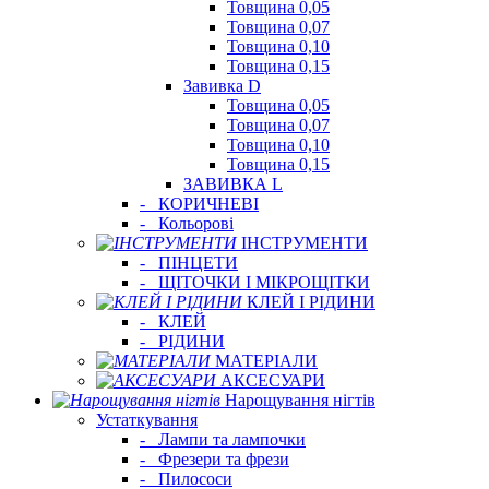
Товщина 0,05
Товщина 0,07
Товщина 0,10
Товщина 0,15
Завивка D
Товщина 0,05
Товщина 0,07
Товщина 0,10
Товщина 0,15
ЗАВИВКА L
-
КОРИЧНЕВІ
-
Кольорові
ІНСТРУМЕНТИ
-
ПІНЦЕТИ
-
ЩІТОЧКИ І МІКРОЩІТКИ
КЛЕЙ І РІДИНИ
-
КЛЕЙ
-
РІДИНИ
МАТЕРІАЛИ
АКСЕСУАРИ
Нарощування нігтів
Устаткування
-
Лампи та лампочки
-
Фрезери та фрези
-
Пилососи