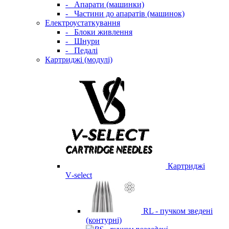
-
Апарати (машинки)
-
Частини до апаратів (машинок)
Електроустаткування
-
Блоки живлення
-
Шнури
-
Педалі
Картриджі (модулі)
Картриджі
V‑select
RL - пучком зведені
(контурні)