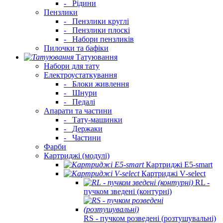
-
Рідини
Пензлики
-
Пензлики круглі
-
Пензлики плоскі
-
Набори пензликів
Пилочки та бафіки
Татуювання
Набори для тату
Електроустаткування
-
Блоки живлення
-
Шнури
-
Педалі
Апарати та частини
-
Тату-машинки
-
Держаки
-
Частини
Фарби
Картриджі (модулі)
Картриджі E5‑smart
Картриджі V‑select
RL -
пучком зведені (контурні)
RS - пучком розведені (розтушувальні)