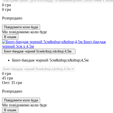
0
грн
0
грн
Розпродано
Повідомити коли буде
Ми повідомимо коли буде
В кошик
Бинт‑бандаж
чорний 5см х 4,5м
Бинт-бандаж чорний 5см&nbsp;х&nbsp;4,5м
Бинт-бандаж чорний 5см&nbsp;х&nbsp;4,5м
0
грн
45
грн
Опт:
35
грн
Розпродано
Повідомити коли буде
Ми повідомимо коли буде
В кошик