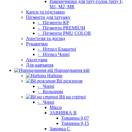
Наконечники для тату-голок типу F,
M1, M2, MR
Капси та підставки
Пігменти для татуажу
-
Пігменти КР
-
Пігменти PREMIUM
-
Пігменти PMU COLOR
Анестезія та догляд
Рукавички
-
Нітрил Блакитні
-
Нітрил Чорні
Аксесуари
Для навчання
Нарощування вій
Набори
Вії розсипом
-
Чорні
-
Кольорові
Вії на стрічці
-
Чорні
Мікси
ЗАВИВКА В
Товщина 0,07
Товщина 0,15
Завивка C