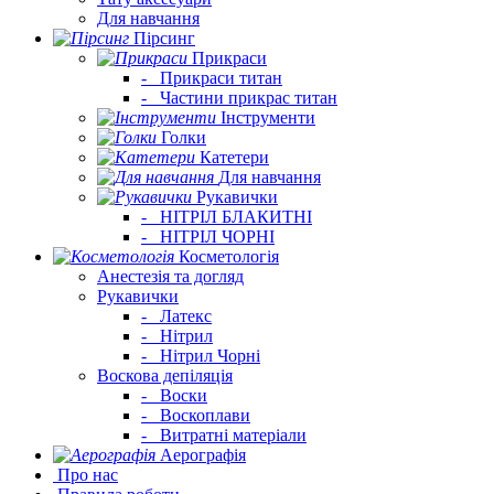
Для навчання
Пірсинг
Прикраси
-
Прикраси титан
-
Частини прикрас титан
Інструменти
Голки
Катетери
Для навчання
Рукавички
-
НІТРІЛ БЛАКИТНІ
-
НІТРІЛ ЧОРНІ
Косметологія
Анестезія та догляд
Рукавички
-
Латекс
-
Нітрил
-
Нітрил Чорні
Воскова депіляція
-
Воски
-
Воскоплави
-
Витратні матеріали
Аерографія
Про нас