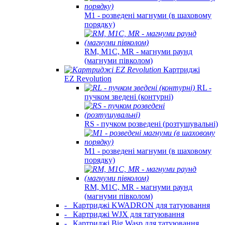
M1 - розведені магнуми (в шаховому
порядку)
RM, M1C, MR - магнуми раунд
(магнуми півколом)
Картриджі
EZ Revolution
RL -
пучком зведені (контурні)
RS - пучком розведені (розтушувальні)
M1 - розведені магнуми (в шаховому
порядку)
RM, M1C, MR - магнуми раунд
(магнуми півколом)
-
Картриджі KWADRON для татуювання
-
Картриджі WJX для татуювання
-
Картриджі Big Wasp для татуювання