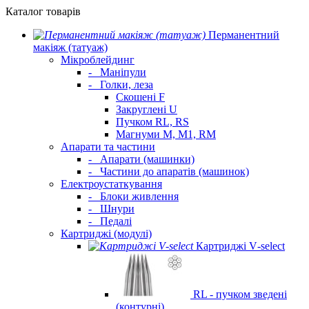
Каталог товарів
Перманентний
макіяж (татуаж)
Мікроблейдинг
-
Маніпули
-
Голки, леза
Скошені F
Закруглені U
Пучком RL, RS
Магнуми M, M1, RM
Апарати та частини
-
Апарати (машинки)
-
Частини до апаратів (машинок)
Електроустаткування
-
Блоки живлення
-
Шнури
-
Педалі
Картриджі (модулі)
Картриджі V‑select
RL - пучком зведені
(контурні)