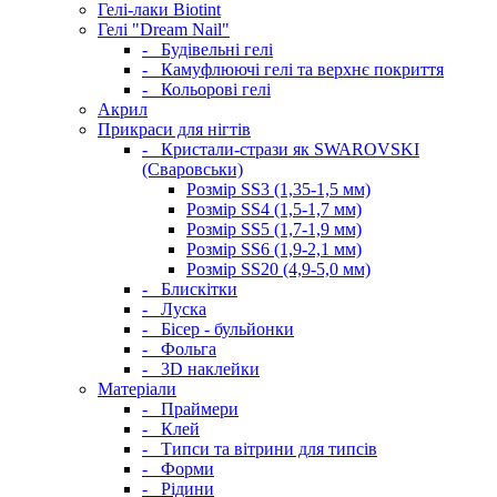
Гелі-лаки Biotint
Гелі "Dream Nail"
-
Будівельні гелі
-
Камуфлюючі гелі та верхнє покриття
-
Кольорові гелі
Акрил
Прикраси для нігтів
-
Кристали-стрази як SWAROVSKI
(Сваровськи)
Розмір SS3 (1,35-1,5 мм)
Розмір SS4 (1,5-1,7 мм)
Розмір SS5 (1,7-1,9 мм)
Розмір SS6 (1,9-2,1 мм)
Розмір SS20 (4,9-5,0 мм)
-
Блискітки
-
Луска
-
Бісер - бульйонки
-
Фольга
-
3D наклейки
Матеріали
-
Праймери
-
Клей
-
Типси та вітрини для типсів
-
Форми
-
Рідини