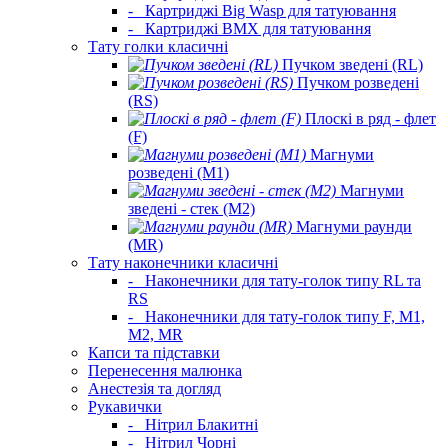
-
Картриджі Big Wasp для татуювання
-
Картриджі BMX для татуювання
Тату голки класичні
Пучком зведені (RL)
Пучком розведені
(RS)
Плоскі в ряд - флет
(F)
Магнуми
розведені (M1)
Магнуми
зведені - стек (M2)
Магнуми раунди
(MR)
Тату наконечники класичні
-
Наконечники для тату-голок типу RL та
RS
-
Наконечники для тату-голок типу F, M1,
M2, MR
Капси та підставки
Перенесення малюнка
Анестезія та догляд
Рукавички
-
Нітрил Блакитні
-
Нітрил Чорні