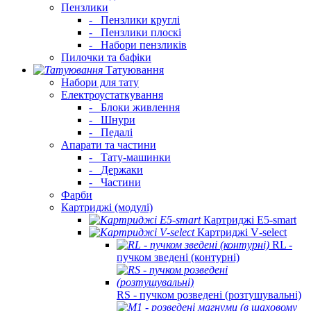
Пензлики
-
Пензлики круглі
-
Пензлики плоскі
-
Набори пензликів
Пилочки та бафіки
Татуювання
Набори для тату
Електроустаткування
-
Блоки живлення
-
Шнури
-
Педалі
Апарати та частини
-
Тату-машинки
-
Держаки
-
Частини
Фарби
Картриджі (модулі)
Картриджі E5‑smart
Картриджі V‑select
RL -
пучком зведені (контурні)
RS - пучком розведені (розтушувальні)