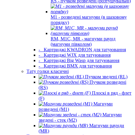
RS - пучком розведені (розтушувальні)
M1 - розведені магнуми (в шаховому
порядку)
RM, M1C, MR - магнуми раунд
(магнуми півколом)
-
Картриджі KWADRON для татуювання
-
Картриджі WJX для татуювання
-
Картриджі Big Wasp для татуювання
-
Картриджі BMX для татуювання
Тату голки класичні
Пучком зведені (RL)
Пучком розведені
(RS)
Плоскі в ряд - флет
(F)
Магнуми
розведені (M1)
Магнуми
зведені - стек (M2)
Магнуми раунди
(MR)