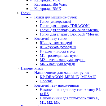
-
Картриджі WJX
-
Картриджі Big Wasp
-
Картриджі BMX
Голки
-
Голки для машинок-ручок
Голки універсальні
Голки для апарату "DRAGON"
Голки для апарату BioTouch "Merlin"
Голки для апарату BioTouch "Mosaic"
-
Класичні тату голки
RL - пучком зведені
RS - пучком розведені
F - флет - плоскі в ряд
M1 - розведені магнуми
M2 – стек - магнуми зведені
MR - магнуми раунди
Наконечники
-
Наконечники для машинок-ручок
KP, DRAGON, MERLIN, MOSAIC
Goochie
-
Класичні тату наконечники
Наконечники для тату-голок типу RL
та RS
Наконечники для тату-голок типу F,
M1, M2, MR