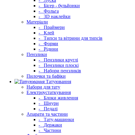
-
Луска
-
Бісер - бульйонки
-
Фольга
-
3D наклейки
Матеріали
-
Праймери
-
Клей
-
Типси та вітрини для типсів
-
Форми
-
Рідини
Пензлики
-
Пензлики круглі
-
Пензлики плоскі
-
Набори пензликів
Пилочки та бафіки
Татуювання
Набори для тату
Електроустаткування
-
Блоки живлення
-
Шнури
-
Педалі
Апарати та частини
-
Тату-машинки
-
Держаки
-
Частини