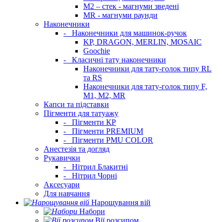
M2 – стек - магнуми зведені
MR - магнуми раунди
Наконечники
-
Наконечники для машинок-ручок
KP, DRAGON, MERLIN, MOSAIC
Goochie
-
Класичні тату наконечники
Наконечники для тату-голок типу RL
та RS
Наконечники для тату-голок типу F,
M1, M2, MR
Капси та підставки
Пігменти для татуажу
-
Пігменти КР
-
Пігменти PREMIUM
-
Пігменти PMU COLOR
Анестезія та догляд
Рукавички
-
Нітрил Блакитні
-
Нітрил Чорні
Аксесуари
Для навчання
Нарощування вій
Набори
Вії розсипом