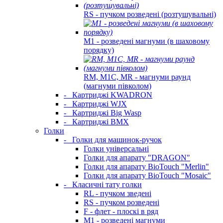
RS - пучком розведені (розтушувальні)
M1 - розведені магнуми (в шаховому
порядку)
RM, M1C, MR - магнуми раунд
(магнуми півколом)
-
Картриджі KWADRON
-
Картриджі WJX
-
Картриджі Big Wasp
-
Картриджі BMX
Голки
-
Голки для машинок-ручок
Голки універсальні
Голки для апарату "DRAGON"
Голки для апарату BioTouch "Merlin"
Голки для апарату BioTouch "Mosaic"
-
Класичні тату голки
RL - пучком зведені
RS - пучком розведені
F - флет - плоскі в ряд
M1 - розведені магнуми