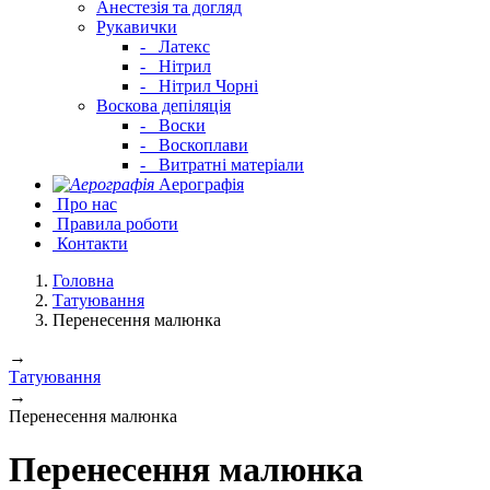
Анестезія та догляд
Рукавички
-
Латекс
-
Нітрил
-
Нітрил Чорні
Воскова депіляція
-
Воски
-
Воскоплави
-
Витратні матеріали
Аерографія
Про нас
Правила роботи
Контакти
Головна
Татуювання
Перенесення малюнка
→
Татуювання
→
Перенесення малюнка
Перенесення малюнка