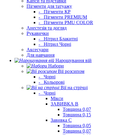
Капси та підставки
Пігменти для татуажу
-
Пігменти КР
-
Пігменти PREMIUM
-
Пігменти PMU COLOR
Анестезія та догляд
Рукавички
-
Нітрил Блакитні
-
Нітрил Чорні
Аксесуари
Для навчання
Нарощування вій
Набори
Вії розсипом
-
Чорні
-
Кольорові
Вії на стрічці
-
Чорні
Мікси
ЗАВИВКА В
Товщина 0,07
Товщина 0,15
Завивка C
Товщина 0,05
Товщина 0,07