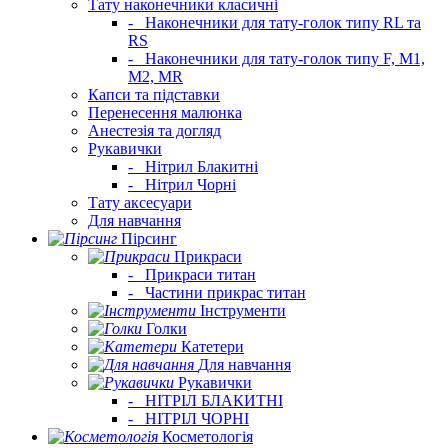
Тату наконечники класичні
-
Наконечники для тату-голок типу RL та
RS
-
Наконечники для тату-голок типу F, M1,
M2, MR
Капси та підставки
Перенесення малюнка
Анестезія та догляд
Рукавички
-
Нітрил Блакитні
-
Нітрил Чорні
Тату аксесуари
Для навчання
Пірсинг
Прикраси
-
Прикраси титан
-
Частини прикрас титан
Інструменти
Голки
Катетери
Для навчання
Рукавички
-
НІТРІЛ БЛАКИТНІ
-
НІТРІЛ ЧОРНІ
Косметологія