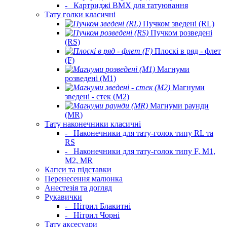
-
Картриджі BMX для татуювання
Тату голки класичні
Пучком зведені (RL)
Пучком розведені
(RS)
Плоскі в ряд - флет
(F)
Магнуми
розведені (M1)
Магнуми
зведені - стек (M2)
Магнуми раунди
(MR)
Тату наконечники класичні
-
Наконечники для тату-голок типу RL та
RS
-
Наконечники для тату-голок типу F, M1,
M2, MR
Капси та підставки
Перенесення малюнка
Анестезія та догляд
Рукавички
-
Нітрил Блакитні
-
Нітрил Чорні
Тату аксесуари