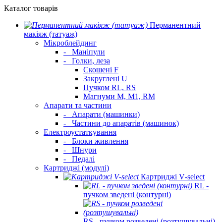
Каталог товарів
Перманентний
макіяж (татуаж)
Мікроблейдинг
-
Маніпули
-
Голки, леза
Скошені F
Закруглені U
Пучком RL, RS
Магнуми M, M1, RM
Апарати та частини
-
Апарати (машинки)
-
Частини до апаратів (машинок)
Електроустаткування
-
Блоки живлення
-
Шнури
-
Педалі
Картриджі (модулі)
Картриджі V‑select
RL -
пучком зведені (контурні)
RS - пучком розведені (розтушувальні)