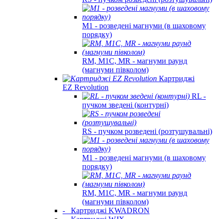
M1 - розведені магнуми (в шаховому
порядку)
RM, M1C, MR - магнуми раунд
(магнуми півколом)
Картриджі
EZ Revolution
RL -
пучком зведені (контурні)
RS - пучком розведені (розтушувальні)
M1 - розведені магнуми (в шаховому
порядку)
RM, M1C, MR - магнуми раунд
(магнуми півколом)
-
Картриджі KWADRON