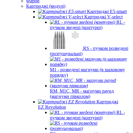
Фарби
Картриджі (модулі)
Картриджі E5‑smart
Картриджі V‑select
RL -
пучком зведені (контурні)
RS - пучком розведені
(розтушувальні)
M1 - розведені магнуми (в шаховому
порядку)
RM, M1C, MR - магнуми раунд
(магнуми півколом)
Картриджі
EZ Revolution
RL -
пучком зведені (контурні)