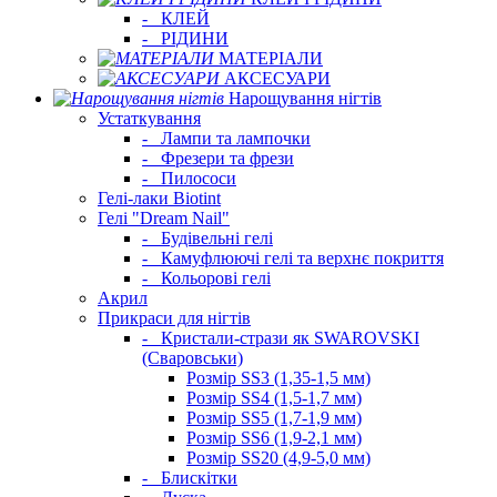
-
КЛЕЙ
-
РІДИНИ
МАТЕРІАЛИ
АКСЕСУАРИ
Нарощування нігтів
Устаткування
-
Лампи та лампочки
-
Фрезери та фрези
-
Пилососи
Гелі-лаки Biotint
Гелі "Dream Nail"
-
Будівельні гелі
-
Камуфлюючі гелі та верхнє покриття
-
Кольорові гелі
Акрил
Прикраси для нігтів
-
Кристали-стрази як SWAROVSKI
(Сваровськи)
Розмір SS3 (1,35-1,5 мм)
Розмір SS4 (1,5-1,7 мм)
Розмір SS5 (1,7-1,9 мм)
Розмір SS6 (1,9-2,1 мм)
Розмір SS20 (4,9-5,0 мм)
-
Блискітки