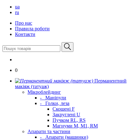
ua
ru
Про нас
Правила роботи
Контакти
0
Перманентний
макіяж (татуаж)
Мікроблейдинг
-
Маніпули
-
Голки, леза
Скошені F
Закруглені U
Пучком RL, RS
Магнуми M, M1, RM
Апарати та частини
-
Апарати (машинки)