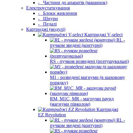
-
Частини до апаратів (машинок)
Електроустаткування
-
Блоки живлення
-
Шнури
-
Педалі
Картриджі (модулі)
Картриджі V‑select
RL -
пучком зведені (контурні)
RS - пучком розведені (розтушувальні)
M1 - розведені магнуми (в шаховому
порядку)
RM, M1C, MR - магнуми раунд
(магнуми півколом)
Картриджі
EZ Revolution
RL -
пучком зведені (контурні)