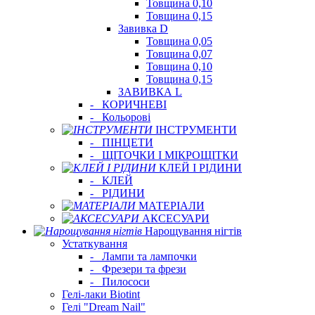
Товщина 0,10
Товщина 0,15
Завивка D
Товщина 0,05
Товщина 0,07
Товщина 0,10
Товщина 0,15
ЗАВИВКА L
-
КОРИЧНЕВІ
-
Кольорові
ІНСТРУМЕНТИ
-
ПІНЦЕТИ
-
ЩІТОЧКИ І МІКРОЩІТКИ
КЛЕЙ І РІДИНИ
-
КЛЕЙ
-
РІДИНИ
МАТЕРІАЛИ
АКСЕСУАРИ
Нарощування нігтів
Устаткування
-
Лампи та лампочки
-
Фрезери та фрези
-
Пилососи
Гелі-лаки Biotint
Гелі "Dream Nail"