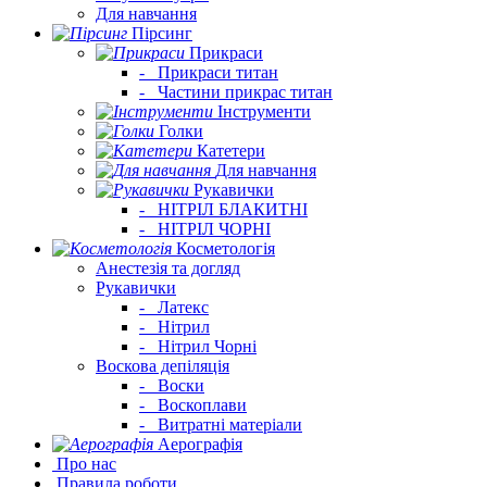
Для навчання
Пірсинг
Прикраси
-
Прикраси титан
-
Частини прикрас титан
Інструменти
Голки
Катетери
Для навчання
Рукавички
-
НІТРІЛ БЛАКИТНІ
-
НІТРІЛ ЧОРНІ
Косметологія
Анестезія та догляд
Рукавички
-
Латекс
-
Нітрил
-
Нітрил Чорні
Воскова депіляція
-
Воски
-
Воскоплави
-
Витратні матеріали
Аерографія
Про нас
Правила роботи