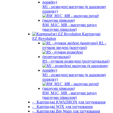
M1 - розведені магнуми (в шаховому
порядку)
RM, M1C, MR - магнуми раунд
(магнуми півколом)
Картриджі
EZ Revolution
RL -
пучком зведені (контурні)
RS - пучком розведені (розтушувальні)
M1 - розведені магнуми (в шаховому
порядку)
RM, M1C, MR - магнуми раунд
(магнуми півколом)
-
Картриджі KWADRON для татуювання
-
Картриджі WJX для татуювання
-
Картриджі Big Wasp для татуювання