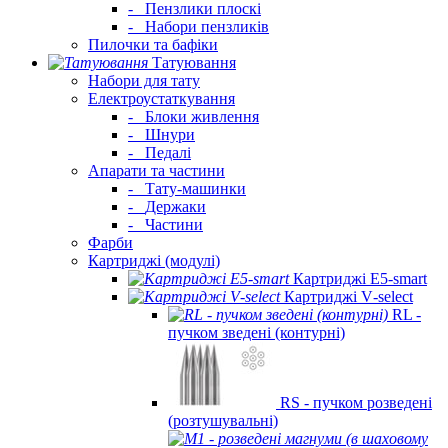
-
Пензлики плоскі
-
Набори пензликів
Пилочки та бафіки
Татуювання
Набори для тату
Електроустаткування
-
Блоки живлення
-
Шнури
-
Педалі
Апарати та частини
-
Тату-машинки
-
Держаки
-
Частини
Фарби
Картриджі (модулі)
Картриджі E5‑smart
Картриджі V‑select
RL -
пучком зведені (контурні)
RS - пучком розведені
(розтушувальні)