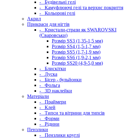
-
Будівельні гелі
-
Камуфлюючі гелі та верхнє покриття
-
Кольорові гелі
Акрил
Прикраси для нігтів
-
Кристали-стрази як SWAROVSKI
(Сваровськи)
Розмір SS3 (1,35-1,5 мм)
Розмір SS4 (1,5-1,7 мм)
Розмір SS5 (1,7-1,9 мм)
Розмір SS6 (1,9-2,1 мм)
Розмір SS20 (4,9-5,0 мм)
-
Блискітки
-
Луска
-
Бісер - бульйонки
-
Фольга
-
3D наклейки
Матеріали
-
Праймери
-
Клей
-
Типси та вітрини для типсів
-
Форми
-
Рідини
Пензлики
-
Пензлики круглі