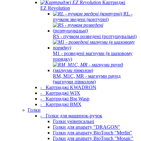
Картриджі
EZ Revolution
RL -
пучком зведені (контурні)
RS - пучком розведені (розтушувальні)
M1 - розведені магнуми (в шаховому
порядку)
RM, M1C, MR - магнуми раунд
(магнуми півколом)
-
Картриджі KWADRON
-
Картриджі WJX
-
Картриджі Big Wasp
-
Картриджі BMX
Голки
-
Голки для машинок-ручок
Голки універсальні
Голки для апарату "DRAGON"
Голки для апарату BioTouch "Merlin"
Голки для апарату BioTouch "Mosaic"