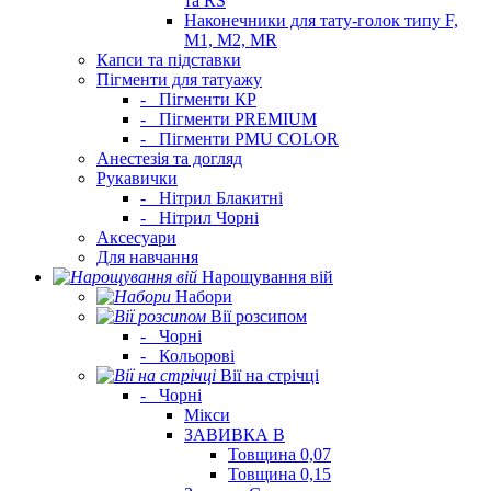
та RS
Наконечники для тату-голок типу F,
M1, M2, MR
Капси та підставки
Пігменти для татуажу
-
Пігменти КР
-
Пігменти PREMIUM
-
Пігменти PMU COLOR
Анестезія та догляд
Рукавички
-
Нітрил Блакитні
-
Нітрил Чорні
Аксесуари
Для навчання
Нарощування вій
Набори
Вії розсипом
-
Чорні
-
Кольорові
Вії на стрічці
-
Чорні
Мікси
ЗАВИВКА В
Товщина 0,07
Товщина 0,15