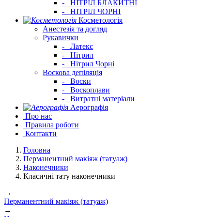
-
НІТРІЛ БЛАКИТНІ
-
НІТРІЛ ЧОРНІ
Косметологія
Анестезія та догляд
Рукавички
-
Латекс
-
Нітрил
-
Нітрил Чорні
Воскова депіляція
-
Воски
-
Воскоплави
-
Витратні матеріали
Аерографія
Про нас
Правила роботи
Контакти
Головна
Перманентний макіяж (татуаж)
Наконечники
Класичні тату наконечники
→
Перманентний макіяж (татуаж)
→