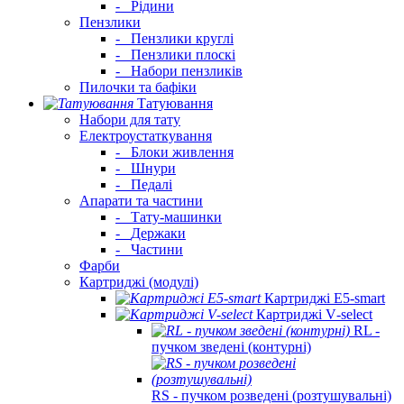
-
Рідини
Пензлики
-
Пензлики круглі
-
Пензлики плоскі
-
Набори пензликів
Пилочки та бафіки
Татуювання
Набори для тату
Електроустаткування
-
Блоки живлення
-
Шнури
-
Педалі
Апарати та частини
-
Тату-машинки
-
Держаки
-
Частини
Фарби
Картриджі (модулі)
Картриджі E5‑smart
Картриджі V‑select
RL -
пучком зведені (контурні)
RS - пучком розведені (розтушувальні)