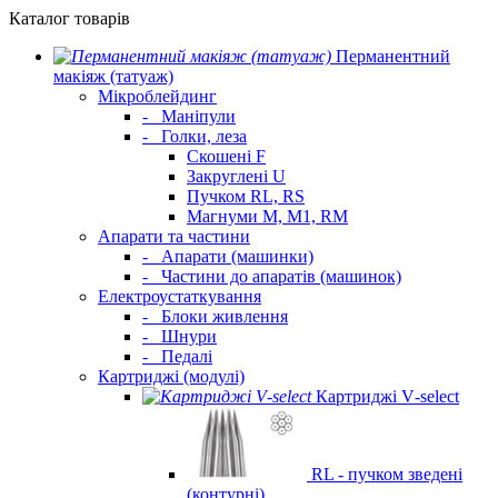
Каталог товарів
Перманентний
макіяж (татуаж)
Мікроблейдинг
-
Маніпули
-
Голки, леза
Скошені F
Закруглені U
Пучком RL, RS
Магнуми M, M1, RM
Апарати та частини
-
Апарати (машинки)
-
Частини до апаратів (машинок)
Електроустаткування
-
Блоки живлення
-
Шнури
-
Педалі
Картриджі (модулі)
Картриджі V‑select
RL - пучком зведені
(контурні)