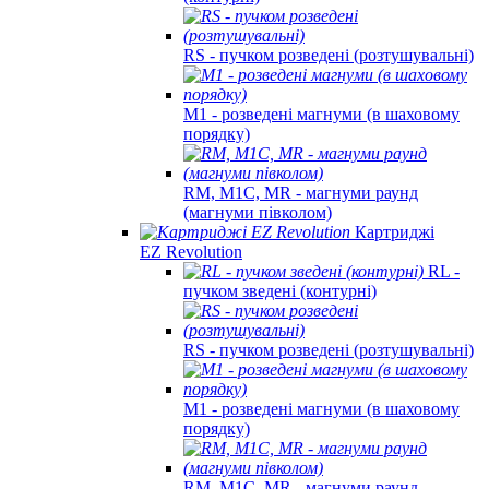
RS - пучком розведені (розтушувальні)
M1 - розведені магнуми (в шаховому
порядку)
RM, M1C, MR - магнуми раунд
(магнуми півколом)
Картриджі
EZ Revolution
RL -
пучком зведені (контурні)
RS - пучком розведені (розтушувальні)
M1 - розведені магнуми (в шаховому
порядку)
RM, M1C, MR - магнуми раунд