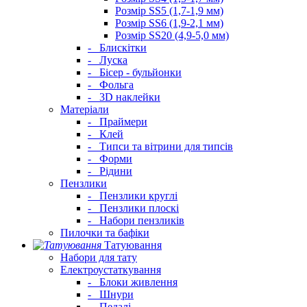
Розмір SS5 (1,7-1,9 мм)
Розмір SS6 (1,9-2,1 мм)
Розмір SS20 (4,9-5,0 мм)
-
Блискітки
-
Луска
-
Бісер - бульйонки
-
Фольга
-
3D наклейки
Матеріали
-
Праймери
-
Клей
-
Типси та вітрини для типсів
-
Форми
-
Рідини
Пензлики
-
Пензлики круглі
-
Пензлики плоскі
-
Набори пензликів
Пилочки та бафіки
Татуювання
Набори для тату
Електроустаткування
-
Блоки живлення
-
Шнури
-
Педалі