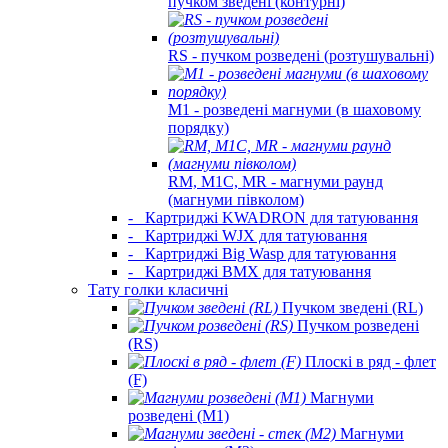
пучком зведені (контурні)
RS - пучком розведені (розтушувальні)
M1 - розведені магнуми (в шаховому
порядку)
RM, M1C, MR - магнуми раунд
(магнуми півколом)
-
Картриджі KWADRON для татуювання
-
Картриджі WJX для татуювання
-
Картриджі Big Wasp для татуювання
-
Картриджі BMX для татуювання
Тату голки класичні
Пучком зведені (RL)
Пучком розведені
(RS)
Плоскі в ряд - флет
(F)
Магнуми
розведені (M1)
Магнуми