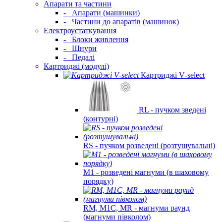
Апарати та частини
-
Апарати (машинки)
-
Частини до апаратів (машинок)
Електроустаткування
-
Блоки живлення
-
Шнури
-
Педалі
Картриджі (модулі)
Картриджі V‑select
RL - пучком зведені
(контурні)
RS - пучком розведені (розтушувальні)
M1 - розведені магнуми (в шаховому
порядку)
RM, M1C, MR - магнуми раунд
(магнуми півколом)