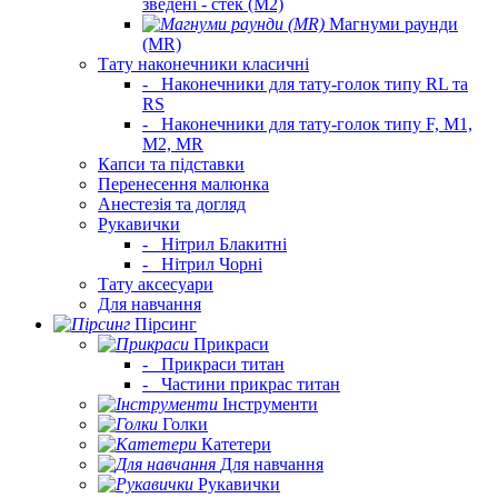
зведені - стек (M2)
Магнуми раунди
(MR)
Тату наконечники класичні
-
Наконечники для тату-голок типу RL та
RS
-
Наконечники для тату-голок типу F, M1,
M2, MR
Капси та підставки
Перенесення малюнка
Анестезія та догляд
Рукавички
-
Нітрил Блакитні
-
Нітрил Чорні
Тату аксесуари
Для навчання
Пірсинг
Прикраси
-
Прикраси титан
-
Частини прикрас титан
Інструменти
Голки
Катетери
Для навчання
Рукавички