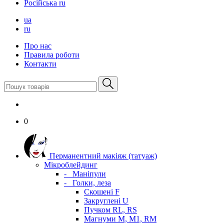
Російська
ru
ua
ru
Про нас
Правила роботи
Контакти
0
Перманентний макіяж (татуаж)
Мікроблейдинг
-
Маніпули
-
Голки, леза
Скошені F
Закруглені U
Пучком RL, RS
Магнуми M, M1, RM