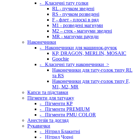
-
Класичні тату голки
RL - пучком зведені
RS - пучком розведені
F - флет - плоскі в ряд
M1 - розведені магнуми
M2 – стек - магнуми зведені
MR - магнуми раунди
Наконечники
-
Наконечники для машинок-ручок
KP, DRAGON, MERLIN, MOSAIC
Goochie
-
Класичні тату наконечники
>
Наконечники для тату-голок типу RL
та RS
Наконечники для тату-голок типу F,
M1, M2, MR
Капси та підставки
Пігменти для татуажу
-
Пігменти КР
-
Пігменти PREMIUM
-
Пігменти PMU COLOR
Анестезія та догляд
Рукавички
-
Нітрил Блакитні
-
Нітрил Чорні