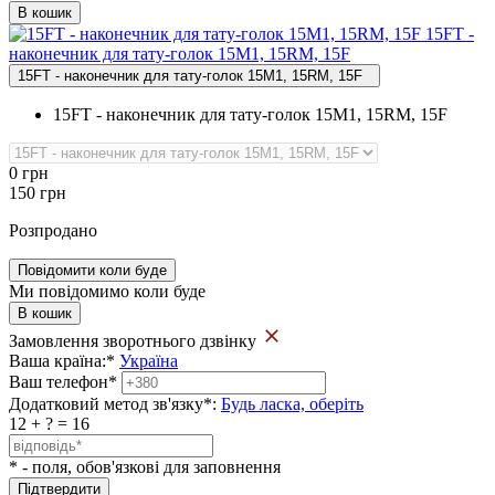
В кошик
15FT ‑
наконечник для тату‑голок 15M1, 15RM, 15F
15FT - наконечник для тату-голок 15M1, 15RM, 15F
15FT - наконечник для тату-голок 15M1, 15RM, 15F
0
грн
150
грн
Розпродано
Повідомити коли буде
Ми повідомимо коли буде
В кошик
Замовлення зворотнього дзвінку
Ваша країна:
*
Україна
Ваш телефон
*
Додатковий метод зв'язку
*
:
Будь ласка, оберіть
12 + ? = 16
* - поля, обов'язкові для заповнення