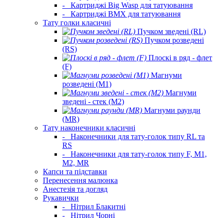
-
Картриджі Big Wasp для татуювання
-
Картриджі BMX для татуювання
Тату голки класичні
Пучком зведені (RL)
Пучком розведені
(RS)
Плоскі в ряд - флет
(F)
Магнуми
розведені (M1)
Магнуми
зведені - стек (M2)
Магнуми раунди
(MR)
Тату наконечники класичні
-
Наконечники для тату-голок типу RL та
RS
-
Наконечники для тату-голок типу F, M1,
M2, MR
Капси та підставки
Перенесення малюнка
Анестезія та догляд
Рукавички
-
Нітрил Блакитні
-
Нітрил Чорні