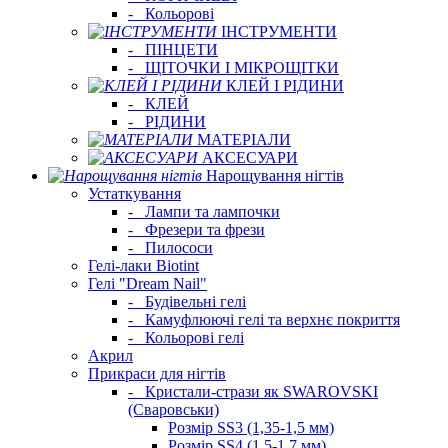
-
Кольорові
ІНСТРУМЕНТИ
-
ПІНЦЕТИ
-
ЩІТОЧКИ І МІКРОЩІТКИ
КЛЕЙ І РІДИНИ
-
КЛЕЙ
-
РІДИНИ
МАТЕРІАЛИ
АКСЕСУАРИ
Нарощування нігтів
Устаткування
-
Лампи та лампочки
-
Фрезери та фрези
-
Пилососи
Гелі-лаки Biotint
Гелі "Dream Nail"
-
Будівельні гелі
-
Камуфлюючі гелі та верхнє покриття
-
Кольорові гелі
Акрил
Прикраси для нігтів
-
Кристали-стрази як SWAROVSKI
(Сваровськи)
Розмір SS3 (1,35-1,5 мм)
Розмір SS4 (1,5-1,7 мм)