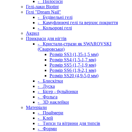
-
Пилососи
Гелі-лаки Biotint
Гелі "Dream Nail"
-
Будівельні гелі
-
Камуфлюючі гелі та верхнє покриття
-
Кольорові гелі
Акрил
Прикраси для нігтів
-
Кристали-стрази як SWAROVSKI
(Сваровськи)
Розмір SS3 (1,35-1,5 мм)
Розмір SS4 (1,5-1,7 мм)
Розмір SS5 (1,7-1,9 мм)
Розмір SS6 (1,9-2,1 мм)
Розмір SS20 (4,9-5,0 мм)
-
Блискітки
-
Луска
-
Бісер - бульйонки
-
Фольга
-
3D наклейки
Матеріали
-
Праймери
-
Клей
-
Типси та вітрини для типсів
-
Форми