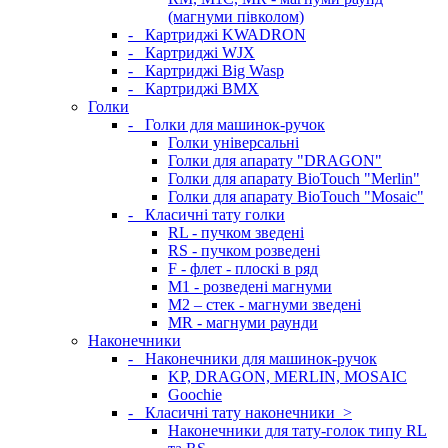
(магнуми півколом)
-
Картриджі KWADRON
-
Картриджі WJX
-
Картриджі Big Wasp
-
Картриджі BMX
Голки
-
Голки для машинок-ручок
Голки універсальні
Голки для апарату "DRAGON"
Голки для апарату BioTouch "Merlin"
Голки для апарату BioTouch "Mosaic"
-
Класичні тату голки
RL - пучком зведені
RS - пучком розведені
F - флет - плоскі в ряд
M1 - розведені магнуми
M2 – стек - магнуми зведені
MR - магнуми раунди
Наконечники
-
Наконечники для машинок-ручок
KP, DRAGON, MERLIN, MOSAIC
Goochie
-
Класичні тату наконечники
>
Наконечники для тату-голок типу RL