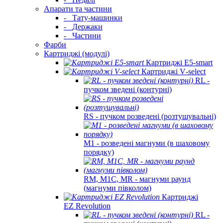
Апарати та частини
-
Тату-машинки
-
Держаки
-
Частини
Фарби
Картриджі (модулі)
Картриджі E5‑smart
Картриджі V‑select
RL -
пучком зведені (контурні)
RS - пучком розведені (розтушувальні)
M1 - розведені магнуми (в шаховому
порядку)
RM, M1C, MR - магнуми раунд
(магнуми півколом)
Картриджі
EZ Revolution
RL -