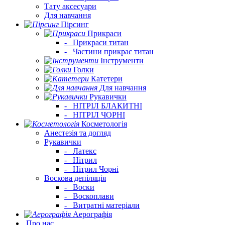
Тату аксесуари
Для навчання
Пірсинг
Прикраси
-
Прикраси титан
-
Частини прикрас титан
Інструменти
Голки
Катетери
Для навчання
Рукавички
-
НІТРІЛ БЛАКИТНІ
-
НІТРІЛ ЧОРНІ
Косметологія
Анестезія та догляд
Рукавички
-
Латекс
-
Нітрил
-
Нітрил Чорні
Воскова депіляція
-
Воски
-
Воскоплави
-
Витратні матеріали
Аерографія
Про нас