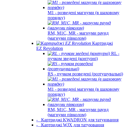
M1 - розведені магнуми (в шаховому
порядку)
RM, M1C, MR - магнуми раунд
(магнуми півколом)
Картриджі
EZ Revolution
RL -
пучком зведені (контурні)
RS - пучком розведені (розтушувальні)
M1 - розведені магнуми (в шаховому
порядку)
RM, M1C, MR - магнуми раунд
(магнуми півколом)
-
Картриджі KWADRON для татуювання
-
Картриджі WJX для татуювання