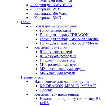
(магнуми півколом)
-
Картриджі KWADRON
-
Картриджі WJX
-
Картриджі Big Wasp
-
Картриджі BMX
Голки
-
Голки для машинок-ручок
Голки універсальні
Голки для апарату "DRAGON"
Голки для апарату BioTouch "Merlin"
Голки для апарату BioTouch "Mosaic"
-
Класичні тату голки
RL - пучком зведені
RS - пучком розведені
F - флет - плоскі в ряд
M1 - розведені магнуми
M2 – стек - магнуми зведені
MR - магнуми раунди
Наконечники
-
Наконечники для машинок-ручок
KP, DRAGON, MERLIN, MOSAIC
Goochie
-
Класичні тату наконечники
Наконечники для тату-голок типу RL
та RS