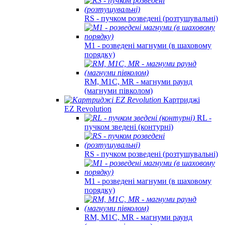
RS - пучком розведені (розтушувальні)
M1 - розведені магнуми (в шаховому
порядку)
RM, M1C, MR - магнуми раунд
(магнуми півколом)
Картриджі
EZ Revolution
RL -
пучком зведені (контурні)
RS - пучком розведені (розтушувальні)
M1 - розведені магнуми (в шаховому
порядку)
RM, M1C, MR - магнуми раунд