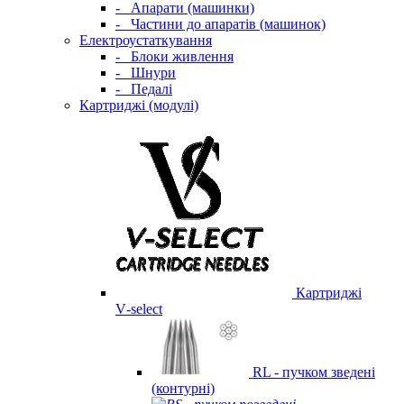
-
Апарати (машинки)
-
Частини до апаратів (машинок)
Електроустаткування
-
Блоки живлення
-
Шнури
-
Педалі
Картриджі (модулі)
Картриджі
V‑select
RL - пучком зведені
(контурні)