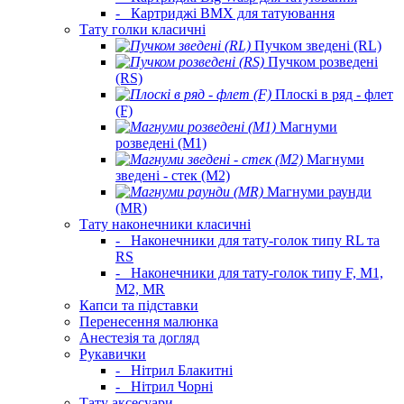
-
Картриджі BMX для татуювання
Тату голки класичні
Пучком зведені (RL)
Пучком розведені
(RS)
Плоскі в ряд - флет
(F)
Магнуми
розведені (M1)
Магнуми
зведені - стек (M2)
Магнуми раунди
(MR)
Тату наконечники класичні
-
Наконечники для тату-голок типу RL та
RS
-
Наконечники для тату-голок типу F, M1,
M2, MR
Капси та підставки
Перенесення малюнка
Анестезія та догляд
Рукавички
-
Нітрил Блакитні
-
Нітрил Чорні
Тату аксесуари