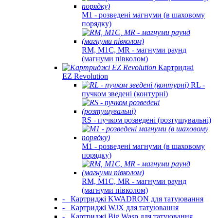
M1 - розведені магнуми (в шаховому
порядку)
RM, M1C, MR - магнуми раунд
(магнуми півколом)
Картриджі
EZ Revolution
RL -
пучком зведені (контурні)
RS - пучком розведені (розтушувальні)
M1 - розведені магнуми (в шаховому
порядку)
RM, M1C, MR - магнуми раунд
(магнуми півколом)
-
Картриджі KWADRON для татуювання
-
Картриджі WJX для татуювання
-
Картриджі Big Wasp для татуювання