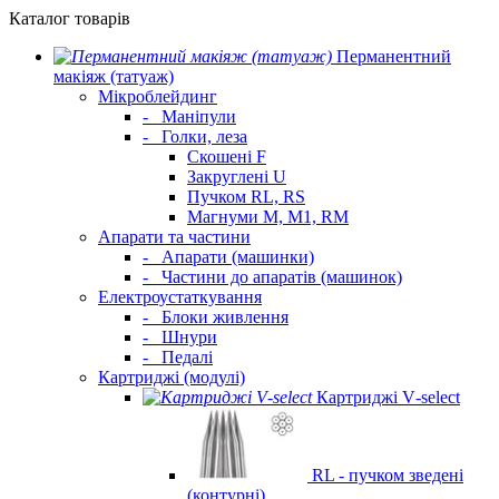
Каталог товарів
Перманентний
макіяж (татуаж)
Мікроблейдинг
-
Маніпули
-
Голки, леза
Скошені F
Закруглені U
Пучком RL, RS
Магнуми M, M1, RM
Апарати та частини
-
Апарати (машинки)
-
Частини до апаратів (машинок)
Електроустаткування
-
Блоки живлення
-
Шнури
-
Педалі
Картриджі (модулі)
Картриджі V‑select
RL - пучком зведені
(контурні)