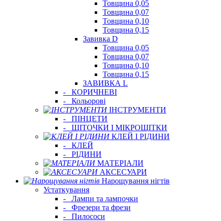
Товщина 0,05
Товщина 0,07
Товщина 0,10
Товщина 0,15
Завивка D
Товщина 0,05
Товщина 0,07
Товщина 0,10
Товщина 0,15
ЗАВИВКА L
-
КОРИЧНЕВІ
-
Кольорові
ІНСТРУМЕНТИ
-
ПІНЦЕТИ
-
ЩІТОЧКИ І МІКРОЩІТКИ
КЛЕЙ І РІДИНИ
-
КЛЕЙ
-
РІДИНИ
МАТЕРІАЛИ
АКСЕСУАРИ
Нарощування нігтів
Устаткування
-
Лампи та лампочки
-
Фрезери та фрези
-
Пилососи