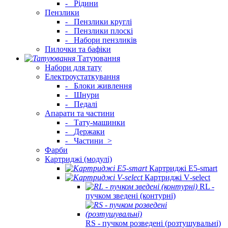
-
Рідини
Пензлики
-
Пензлики круглі
-
Пензлики плоскі
-
Набори пензликів
Пилочки та бафіки
Татуювання
Набори для тату
Електроустаткування
-
Блоки живлення
-
Шнури
-
Педалі
Апарати та частини
-
Тату-машинки
-
Держаки
-
Частини
>
Фарби
Картриджі (модулі)
Картриджі E5‑smart
Картриджі V‑select
RL -
пучком зведені (контурні)
RS - пучком розведені (розтушувальні)