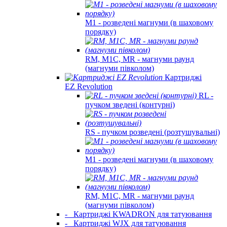
M1 - розведені магнуми (в шаховому
порядку)
RM, M1C, MR - магнуми раунд
(магнуми півколом)
Картриджі
EZ Revolution
RL -
пучком зведені (контурні)
RS - пучком розведені (розтушувальні)
M1 - розведені магнуми (в шаховому
порядку)
RM, M1C, MR - магнуми раунд
(магнуми півколом)
-
Картриджі KWADRON для татуювання
-
Картриджі WJX для татуювання