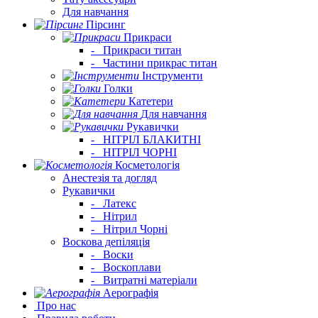
Для навчання
Пірсинг
Прикраси
-
Прикраси титан
-
Частини прикрас титан
Інструменти
Голки
Катетери
Для навчання
Рукавички
-
НІТРІЛ БЛАКИТНІ
-
НІТРІЛ ЧОРНІ
Косметологія
Анестезія та догляд
Рукавички
-
Латекс
-
Нітрил
-
Нітрил Чорні
Воскова депіляція
-
Воски
-
Воскоплави
-
Витратні матеріали
Аерографія
Про нас