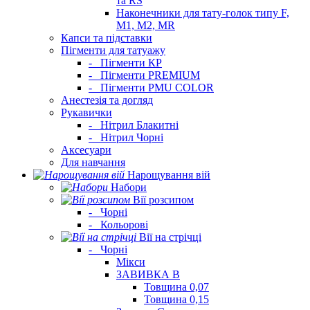
та RS
Наконечники для тату-голок типу F,
M1, M2, MR
Капси та підставки
Пігменти для татуажу
-
Пігменти КР
-
Пігменти PREMIUM
-
Пігменти PMU COLOR
Анестезія та догляд
Рукавички
-
Нітрил Блакитні
-
Нітрил Чорні
Аксесуари
Для навчання
Нарощування вій
Набори
Вії розсипом
-
Чорні
-
Кольорові
Вії на стрічці
-
Чорні
Мікси
ЗАВИВКА В
Товщина 0,07
Товщина 0,15