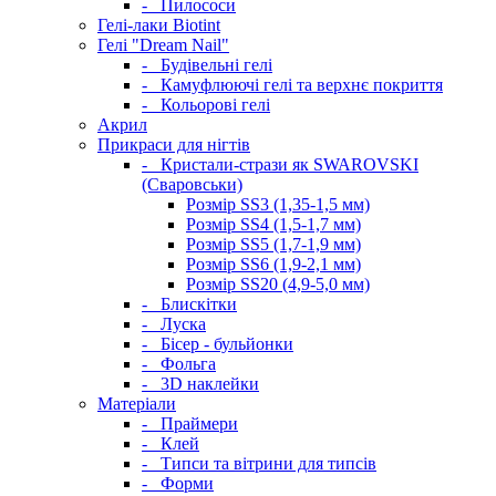
-
Пилососи
Гелі-лаки Biotint
Гелі "Dream Nail"
-
Будівельні гелі
-
Камуфлюючі гелі та верхнє покриття
-
Кольорові гелі
Акрил
Прикраси для нігтів
-
Кристали-стрази як SWAROVSKI
(Сваровськи)
Розмір SS3 (1,35-1,5 мм)
Розмір SS4 (1,5-1,7 мм)
Розмір SS5 (1,7-1,9 мм)
Розмір SS6 (1,9-2,1 мм)
Розмір SS20 (4,9-5,0 мм)
-
Блискітки
-
Луска
-
Бісер - бульйонки
-
Фольга
-
3D наклейки
Матеріали
-
Праймери
-
Клей
-
Типси та вітрини для типсів
-
Форми