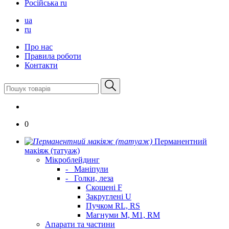
Російська
ru
ua
ru
Про нас
Правила роботи
Контакти
0
Перманентний
макіяж (татуаж)
Мікроблейдинг
-
Маніпули
-
Голки, леза
Скошені F
Закруглені U
Пучком RL, RS
Магнуми M, M1, RM
Апарати та частини