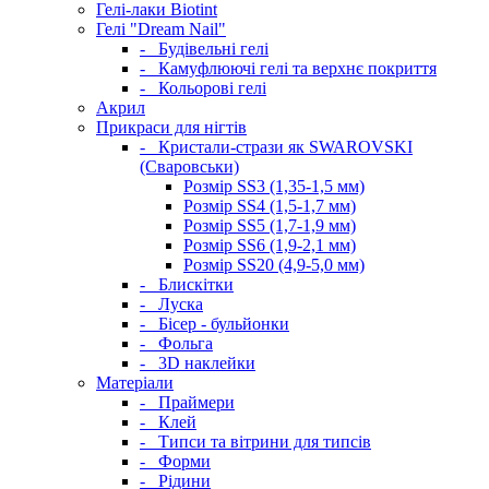
Гелі-лаки Biotint
Гелі "Dream Nail"
-
Будівельні гелі
-
Камуфлюючі гелі та верхнє покриття
-
Кольорові гелі
Акрил
Прикраси для нігтів
-
Кристали-стрази як SWAROVSKI
(Сваровськи)
Розмір SS3 (1,35-1,5 мм)
Розмір SS4 (1,5-1,7 мм)
Розмір SS5 (1,7-1,9 мм)
Розмір SS6 (1,9-2,1 мм)
Розмір SS20 (4,9-5,0 мм)
-
Блискітки
-
Луска
-
Бісер - бульйонки
-
Фольга
-
3D наклейки
Матеріали
-
Праймери
-
Клей
-
Типси та вітрини для типсів
-
Форми
-
Рідини