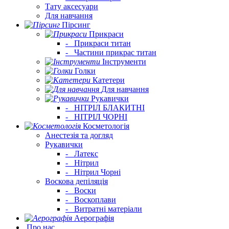
Тату аксесуари
Для навчання
Пірсинг
Прикраси
-
Прикраси титан
-
Частини прикрас титан
Інструменти
Голки
Катетери
Для навчання
Рукавички
-
НІТРІЛ БЛАКИТНІ
-
НІТРІЛ ЧОРНІ
Косметологія
Анестезія та догляд
Рукавички
-
Латекс
-
Нітрил
-
Нітрил Чорні
Воскова депіляція
-
Воски
-
Воскоплави
-
Витратні матеріали
Аерографія
Про нас