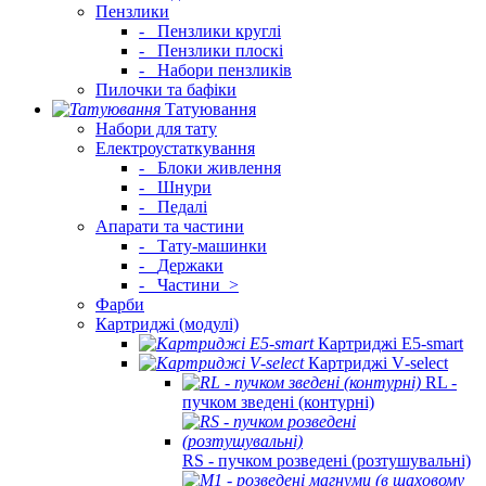
Пензлики
-
Пензлики круглі
-
Пензлики плоскі
-
Набори пензликів
Пилочки та бафіки
Татуювання
Набори для тату
Електроустаткування
-
Блоки живлення
-
Шнури
-
Педалі
Апарати та частини
-
Тату-машинки
-
Держаки
-
Частини
>
Фарби
Картриджі (модулі)
Картриджі E5‑smart
Картриджі V‑select
RL -
пучком зведені (контурні)
RS - пучком розведені (розтушувальні)