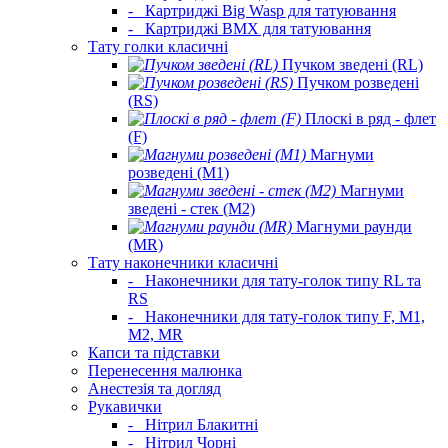
-
Картриджі Big Wasp для татуювання
-
Картриджі BMX для татуювання
Тату голки класичні
Пучком зведені (RL)
Пучком розведені
(RS)
Плоскі в ряд - флет
(F)
Магнуми
розведені (M1)
Магнуми
зведені - стек (M2)
Магнуми раунди
(MR)
Тату наконечники класичні
-
Наконечники для тату-голок типу RL та
RS
-
Наконечники для тату-голок типу F, M1,
M2, MR
Капси та підставки
Перенесення малюнка
Анестезія та догляд
Рукавички
-
Нітрил Блакитні
-
Нітрил Чорні