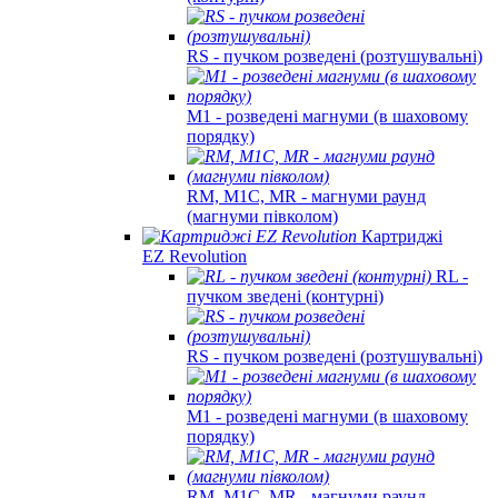
RS - пучком розведені (розтушувальні)
M1 - розведені магнуми (в шаховому
порядку)
RM, M1C, MR - магнуми раунд
(магнуми півколом)
Картриджі
EZ Revolution
RL -
пучком зведені (контурні)
RS - пучком розведені (розтушувальні)
M1 - розведені магнуми (в шаховому
порядку)
RM, M1C, MR - магнуми раунд