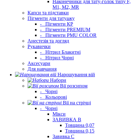
Наконечники для тату-голок типу F,
M1, M2, MR
Капси та підставки
Пігменти для татуажу
-
Пігменти КР
-
Пігменти PREMIUM
-
Пігменти PMU COLOR
Анестезія та догляд
Рукавички
-
Нітрил Блакитні
-
Нітрил Чорні
Аксесуари
Для навчання
Нарощування вій
Набори
Вії розсипом
-
Чорні
-
Кольорові
Вії на стрічці
-
Чорні
Мікси
ЗАВИВКА В
Товщина 0,07
Товщина 0,15
Завивка C