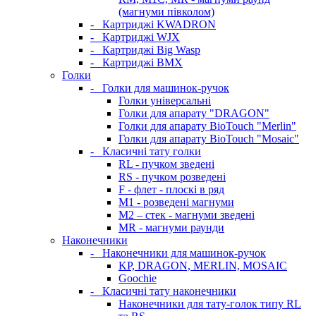
(магнуми півколом)
-
Картриджі KWADRON
-
Картриджі WJX
-
Картриджі Big Wasp
-
Картриджі BMX
Голки
-
Голки для машинок-ручок
Голки універсальні
Голки для апарату "DRAGON"
Голки для апарату BioTouch "Merlin"
Голки для апарату BioTouch "Mosaic"
-
Класичні тату голки
RL - пучком зведені
RS - пучком розведені
F - флет - плоскі в ряд
M1 - розведені магнуми
M2 – стек - магнуми зведені
MR - магнуми раунди
Наконечники
-
Наконечники для машинок-ручок
KP, DRAGON, MERLIN, MOSAIC
Goochie
-
Класичні тату наконечники
Наконечники для тату-голок типу RL